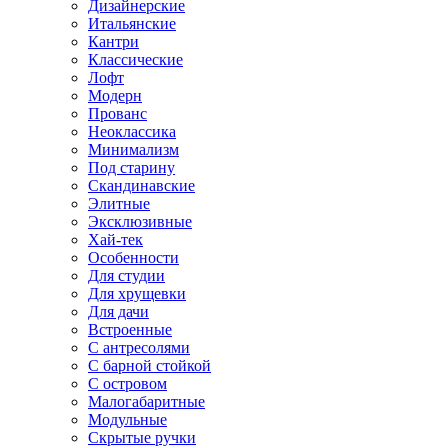
Дизайнерские
Итальянские
Кантри
Классические
Лофт
Модерн
Прованс
Неоклассика
Минимализм
Под старину
Скандинавские
Элитные
Эксклюзивные
Хай-тек
Особенности
Для студии
Для хрущевки
Для дачи
Встроенные
С антресолями
С барной стойкой
С островом
Малогабаритные
Модульные
Скрытые ручки