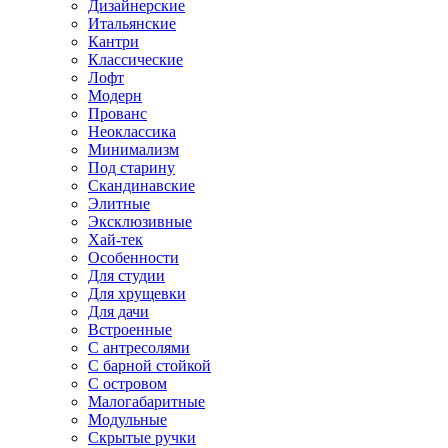
Дизайнерские
Итальянские
Кантри
Классические
Лофт
Модерн
Прованс
Неоклассика
Минимализм
Под старину
Скандинавские
Элитные
Эксклюзивные
Хай-тек
Особенности
Для студии
Для хрущевки
Для дачи
Встроенные
С антресолями
С барной стойкой
С островом
Малогабаритные
Модульные
Скрытые ручки