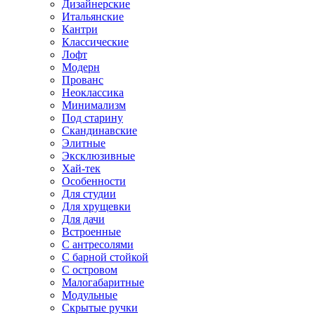
Дизайнерские
Итальянские
Кантри
Классические
Лофт
Модерн
Прованс
Неоклассика
Минимализм
Под старину
Скандинавские
Элитные
Эксклюзивные
Хай-тек
Особенности
Для студии
Для хрущевки
Для дачи
Встроенные
С антресолями
С барной стойкой
С островом
Малогабаритные
Модульные
Скрытые ручки