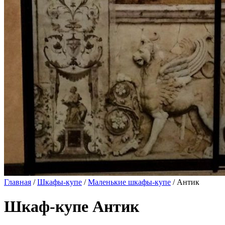
Главная
/
Шкафы-купе
/
Маленькие шкафы-купе
/ Антик
Шкаф-купе Антик