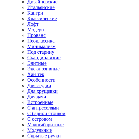
Дизайнерские
Итальянские
Кантри
Классические
Лофт
Модерн
Прованс
Неоклассика
Минимализм
Под старину
Скандинавские
Элитные
Эксклюзивные
Хай-тек
Особенности
Для студии
Для хрущевки
Для дачи
Встроенные
С антресолями
С барной стойкой
С островом
Малогабаритные
Модульные
Скрытые ручки