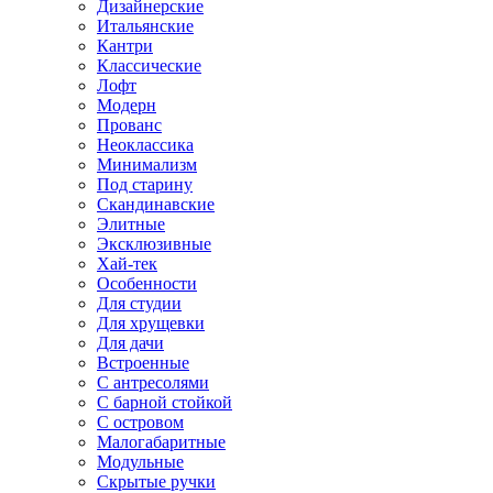
Дизайнерские
Итальянские
Кантри
Классические
Лофт
Модерн
Прованс
Неоклассика
Минимализм
Под старину
Скандинавские
Элитные
Эксклюзивные
Хай-тек
Особенности
Для студии
Для хрущевки
Для дачи
Встроенные
С антресолями
С барной стойкой
С островом
Малогабаритные
Модульные
Скрытые ручки