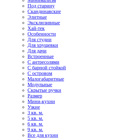
Минимализм
Под старину
Скандинавские
Элитные
Эксклюзивные
Хай-тек
Особенности
Для студии
Для хрущевки
Для дачи
Встроенные
С антресолями
С барной стойкой
С островом
Малогабаритные
Модульные
Скрытые ручки
Размер
Мини-кухни
Узкие
3 кв. м.
5 кв. м.
6 кв. м.
9 кв. м.
Все для кухни