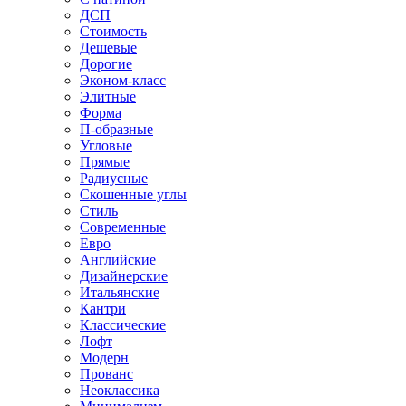
ДСП
Стоимость
Дешевые
Дорогие
Эконом-класс
Элитные
Форма
П-образные
Угловые
Прямые
Радиусные
Скошенные углы
Стиль
Современные
Евро
Английские
Дизайнерские
Итальянские
Кантри
Классические
Лофт
Модерн
Прованс
Неоклассика