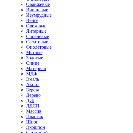
Оранжевые
Вишневые
Изумрудные
Венге
Ореховые
Янтарные
Сиреневые
Салатовые
Фиолетовые
Мятные
Золотые
Синие
Материал
МДФ
Эмаль
Акрил
Береза
Дерево
Дуб
ЛДСП
Массив
Пластик
Шпон
Экошпон
С патиной