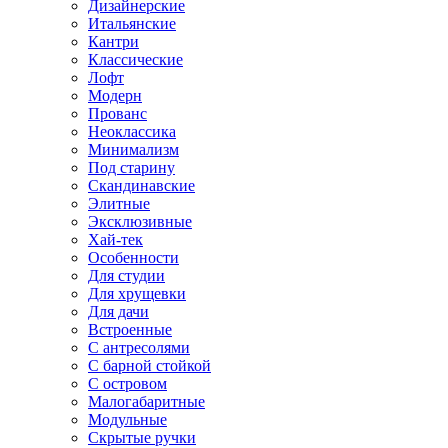
Дизайнерские
Итальянские
Кантри
Классические
Лофт
Модерн
Прованс
Неоклассика
Минимализм
Под старину
Скандинавские
Элитные
Эксклюзивные
Хай-тек
Особенности
Для студии
Для хрущевки
Для дачи
Встроенные
С антресолями
С барной стойкой
С островом
Малогабаритные
Модульные
Скрытые ручки