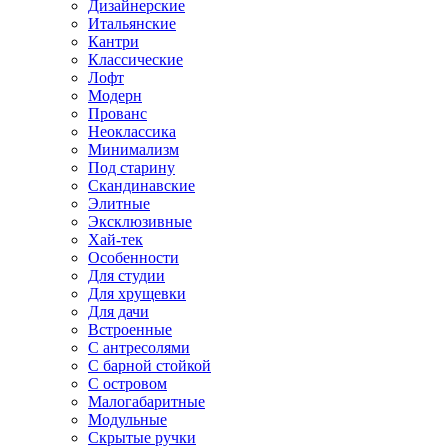
Дизайнерские
Итальянские
Кантри
Классические
Лофт
Модерн
Прованс
Неоклассика
Минимализм
Под старину
Скандинавские
Элитные
Эксклюзивные
Хай-тек
Особенности
Для студии
Для хрущевки
Для дачи
Встроенные
С антресолями
С барной стойкой
С островом
Малогабаритные
Модульные
Скрытые ручки