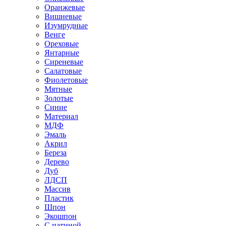
Оранжевые
Вишневые
Изумрудные
Венге
Ореховые
Янтарные
Сиреневые
Салатовые
Фиолетовые
Мятные
Золотые
Синие
Материал
МДФ
Эмаль
Акрил
Береза
Дерево
Дуб
ЛДСП
Массив
Пластик
Шпон
Экошпон
С патиной