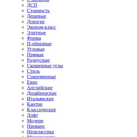
ДСП
Стоимость
Дешевые
Дорогие
Эконом-класс
Элитные
Форма
П-образные
Угловые
Прямые
Радиусные
Скошенные углы
Стиль
Современные
Евро
Английские
Дизайнерские
Итальянские
Кантри
Классические
Лофт
Модерн
Прованс
Неоклассика