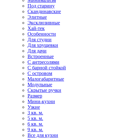
Минимализм
Под старину
Скандинавские
Элитные
Эксклюзивные
Хай-тек
Особенности
Для студии
Для хрущевки
Для дачи
Встроенные
С антресолями
С барной стойкой
С островом
Малогабаритные
Модульные
Скрытые ручки
Размер
Мини-кухни
Узкие
3 кв. м.
5 кв. м.
6 кв. м.
9 кв. м.
Все для кухни