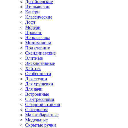
Дизайнерские
Итальянские
Кантри
Классические
Лофт
Модерн
Прованс
Неоклассика
Минимализм
Под старину
Скандинавские
Элитные
Эксклюзивные
Хай-тек
Особенности
Для студии
Для хрущевки
Для дачи
Встроенные
С антресолями
С барной стойкой
С островом
Малогабаритные
Модульные
Скрытые ручки